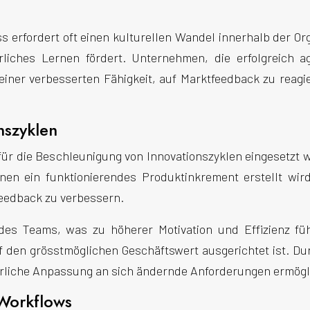
ss erfordert oft einen kulturellen Wandel innerhalb der Or
rliches Lernen fördert. Unternehmen, die erfolgreich a
iner verbesserten Fähigkeit, auf Marktfeedback zu reagi
nszyklen
 für die Beschleunigung von Innovationszyklen eingesetzt 
en ein funktionierendes Produktinkrement erstellt wird
Feedback zu verbessern.
 des Teams, was zu höherer Motivation und Effizienz fü
uf den grösstmöglichen Geschäftswert ausgerichtet ist. D
erliche Anpassung an sich ändernde Anforderungen ermögl
 Workflows