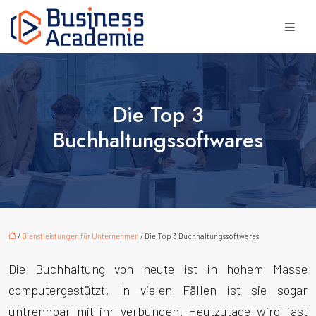
Die Top 3
Buchhaltungssoftwares
/
Dienstleistungen für Unternehmen
/ Die Top 3 Buchhaltungssoftwares
Die Buchhaltung von heute ist in hohem Masse
computergestützt. In vielen Fällen ist sie sogar
untrennbar mit ihr verbunden. Heutzutage wird fast